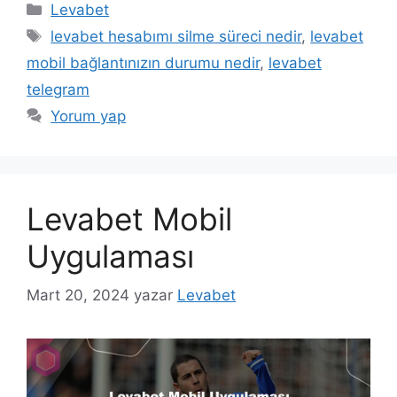
Kategoriler
Levabet
Etiketler
levabet hesabımı silme süreci nedir
,
levabet
mobil bağlantınızın durumu nedir
,
levabet
telegram
Yorum yap
Levabet Mobil
Uygulaması
Mart 20, 2024
yazar
Levabet