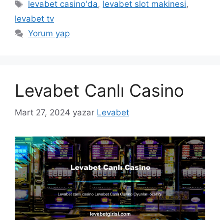
Etiketler
levabet casino'da
,
levabet slot makinesi
,
levabet tv
Yorum yap
Levabet Canlı Casino
Mart 27, 2024
yazar
Levabet