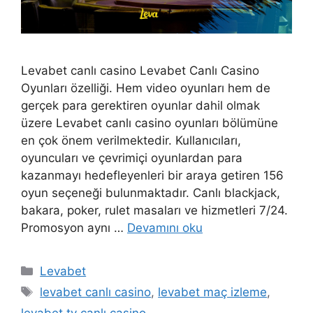
Levabet canlı casino Levabet Canlı Casino
Oyunları özelliği. Hem video oyunları hem de
gerçek para gerektiren oyunlar dahil olmak
üzere Levabet canlı casino oyunları bölümüne
en çok önem verilmektedir. Kullanıcıları,
oyuncuları ve çevrimiçi oyunlardan para
kazanmayı hedefleyenleri bir araya getiren 156
oyun seçeneği bulunmaktadır. Canlı blackjack,
bakara, poker, rulet masaları ve hizmetleri 7/24.
Promosyon aynı …
Devamını oku
Kategoriler
Levabet
Etiketler
levabet canlı casino
,
levabet maç izleme
,