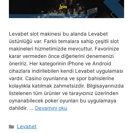
Levabet slot makinesi bu alanda Levabet
üstünlüğü var. Farklı temalara sahip çeşitli slot
makineleri hizmetimizde mevcuttur. Favorinize
karar vermeden önce diğerlerini denemenizi
öneririz. Her kategorinin iPhone ve Android
cihazlara indirilebilen kendi Levabet uygulaması
vardır. Casino oyunlarına ve spor bahislerine
kolaylıkla katılmak zahmetsizdir. Bilgisayarınızda
listelenen tüm ürünler ve tarayıcınız üzerinden
oynanabilecek poker oyunları bu uygulamaya
dahildir. …
Devamını oku
Kategoriler
Levabet