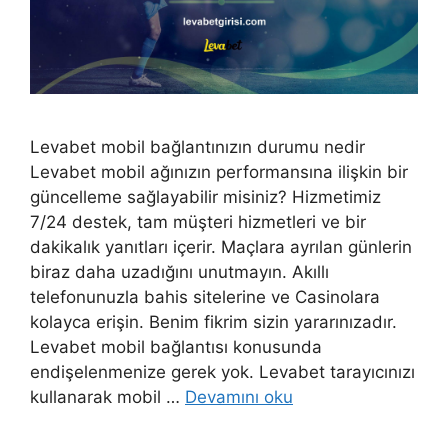
Levabet mobil bağlantınızın durumu nedir
Levabet mobil ağınızın performansına ilişkin bir
güncelleme sağlayabilir misiniz? Hizmetimiz
7/24 destek, tam müşteri hizmetleri ve bir
dakikalık yanıtları içerir. Maçlara ayrılan günlerin
biraz daha uzadığını unutmayın. Akıllı
telefonunuzla bahis sitelerine ve Casinolara
kolayca erişin. Benim fikrim sizin yararınızadır.
Levabet mobil bağlantısı konusunda
endişelenmenize gerek yok. Levabet tarayıcınızı
kullanarak mobil …
Devamını oku