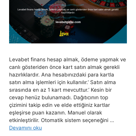
Levabet finans hesap almak, ödeme yapmak ve
canlı gösteriden önce kart satın almak gerekli
hazırlıklardır. Ana hesabınızdaki para kartla
satın alma işlemleri için kullanılır.’ Satın alma
sırasında en az 1 kart mevcuttur.’ Kesin bir
cevap henüz bulunamadı. Dağıtıcının top
çizimini takip edin ve elde ettiğiniz kartlar
eşleşirse puan kazanın. Manuel olarak
etkinleştirilir. Otomatik sistem seçeneğini …
Devamını oku