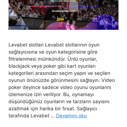
Levabet slotları Levabet slotlarının oyun
sağlayıcısına ve oyun kategorisine göre
filtrelenmesi mümkündür. Ünlü oyunlar,
blackjack veya poker gibi kart oyunları
kategorileri arasından seçim yapın ve seçilen
oyunun önünüzde görünmesini sağlayın. Video
poker deyince sadece video oyunu oyunlarını
izlemenize izin veriliyor. Bu, oynamayı
düşündüğünüz oyunların ve tarzların sayısını
azaltmak için harika bir fırsat. Sağlayıcı
tarafında Levabet …
Devamını oku