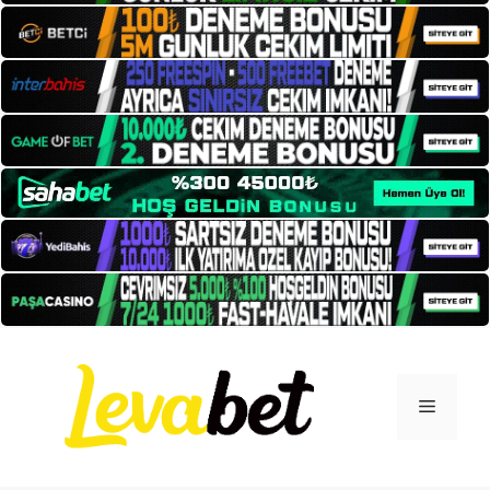
İçeriğe
atla
Menü