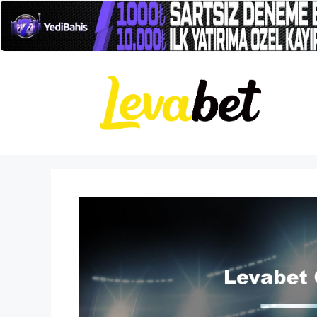
İçeriğe
atla