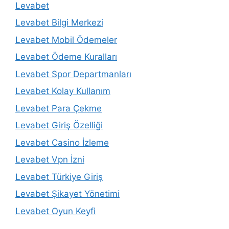
Levabet
Levabet Bilgi Merkezi
Levabet Mobil Ödemeler
Levabet Ödeme Kuralları
Levabet Spor Departmanları
Levabet Kolay Kullanım
Levabet Para Çekme
Levabet Giriş Özelliği
Levabet Casino İzleme
Levabet Vpn İzni
Levabet Türkiye Giriş
Levabet Şikayet Yönetimi
Levabet Oyun Keyfi