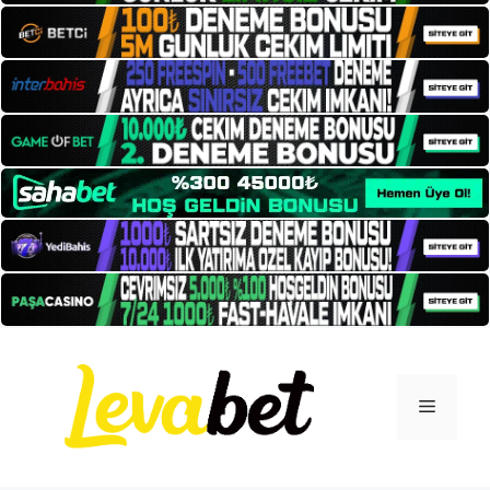
İçeriğe
atla
Menü