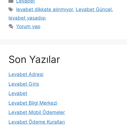
Levabet
Etiketler
levabet dikkate alınmıyor
,
Levabet Güncel
,
levabet yasadışı
Yorum yap
Son Yazılar
Levabet Adresi
Levabet Giriş
Levabet
Levabet Bilgi Merkezi
Levabet Mobil Ödemeler
Levabet Ödeme Kuralları