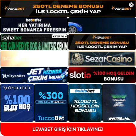
×
LEVABET GİRİŞ İÇİN TIKLAYINIZ!