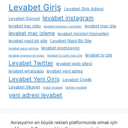
Levabet Giriş
Levabet Giriş Adresi
levabet instagram
Levabet Güncel
levabet kaç oldu
levabet maç izle
levabet kullanıcı yorumları
levabet maç izleme
levabet müşteri hizmetleri
levabet nasil bir site
Levabet Nasıl Bir Site
levabet promosyon
levabet para yatirma
levabet tv izle
levabet promosyon kodu
levabet tv canli maç izle
Levabet Twitter
levabet web sitesi
levabet whatsapp
levabet yeni adres
Levabet Yeni Giriş
Levabet Üyelik
Levabet Şikayet
mobil levabet
twitter levabet
yeni adresi levabet
Avrasya'nın en büyük reklam platformunda olmak için