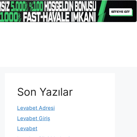
Son Yazılar
Levabet Adresi
Levabet Giriş
Levabet