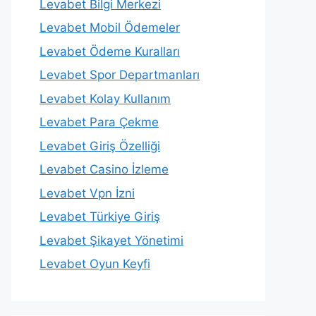
Levabet Bilgi Merkezi
Levabet Mobil Ödemeler
Levabet Ödeme Kuralları
Levabet Spor Departmanları
Levabet Kolay Kullanım
Levabet Para Çekme
Levabet Giriş Özelliği
Levabet Casino İzleme
Levabet Vpn İzni
Levabet Türkiye Giriş
Levabet Şikayet Yönetimi
Levabet Oyun Keyfi