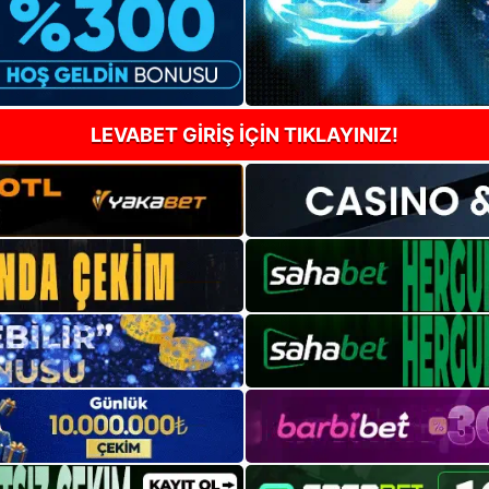
LEVABET GİRİŞ İÇİN TIKLAYINIZ!