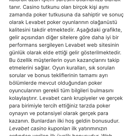
tanır. Casino tutkunu olan birçok kişi aynı
zamanda poker tutkusuna da sahiptir ve sonuç
olarak Levabet poker oyunlarının olağanüstü
kalitesini takdir etmektedir. Aşağıdaki grafikte,
gelir açısından diğer sitelere göre daha iyi bir
performans sergileyen Levabet web sitesinin
günlük olarak elde ettiği gelir gösterilmektedir.
Bu özellik müşterilerin oyun kazançlarını takip
etmelerini sağlar. Oyun kuralları, sık sorulan
sorular ve bonus tekliflerinin tamamı ayrı
bölümlerde mevcut olduğundan poker
oyuncularının gerekli tüm bilgileri bulmasını
kolaylaştırır. Levabet canlı krupiyeler ve gerçek
para birimiyle tercih ettiğiniz tarzda poker
oynayın ve potansiyel olarak gerçek para
kazanın. Bunlardan ilki hoş geldin bonusudur.
Levabet casino kuponları
ilk yatırımınızın
ardından verilen ilk üyelik bonusudur. Web