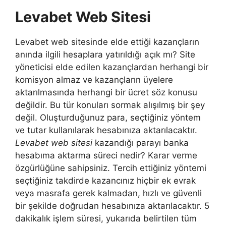
Levabet Web Sitesi
Levabet web sitesinde elde ettiği kazançların
anında ilgili hesaplara yatırıldığı açık mı? Site
yöneticisi elde edilen kazançlardan herhangi bir
komisyon almaz ve kazançların üyelere
aktarılmasında herhangi bir ücret söz konusu
değildir. Bu tür konuları sormak alışılmış bir şey
değil. Oluşturduğunuz para, seçtiğiniz yöntem
ve tutar kullanılarak hesabınıza aktarılacaktır.
Levabet web sitesi
kazandığı parayı banka
hesabıma aktarma süreci nedir? Karar verme
özgürlüğüne sahipsiniz. Tercih ettiğiniz yöntemi
seçtiğiniz takdirde kazancınız hiçbir ek evrak
veya masrafa gerek kalmadan, hızlı ve güvenli
bir şekilde doğrudan hesabınıza aktarılacaktır. 5
dakikalık işlem süresi, yukarıda belirtilen tüm