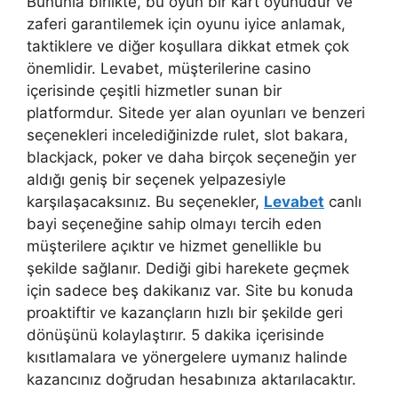
Bununla birlikte, bu oyun bir kart oyunudur ve
zaferi garantilemek için oyunu iyice anlamak,
taktiklere ve diğer koşullara dikkat etmek çok
önemlidir. Levabet, müşterilerine casino
içerisinde çeşitli hizmetler sunan bir
platformdur. Sitede yer alan oyunları ve benzeri
seçenekleri incelediğinizde rulet, slot bakara,
blackjack, poker ve daha birçok seçeneğin yer
aldığı geniş bir seçenek yelpazesiyle
karşılaşacaksınız. Bu seçenekler,
Levabet
canlı
bayi seçeneğine sahip olmayı tercih eden
müşterilere açıktır ve hizmet genellikle bu
şekilde sağlanır. Dediği gibi harekete geçmek
için sadece beş dakikanız var. Site bu konuda
proaktiftir ve kazançların hızlı bir şekilde geri
dönüşünü kolaylaştırır. 5 dakika içerisinde
kısıtlamalara ve yönergelere uymanız halinde
kazancınız doğrudan hesabınıza aktarılacaktır.