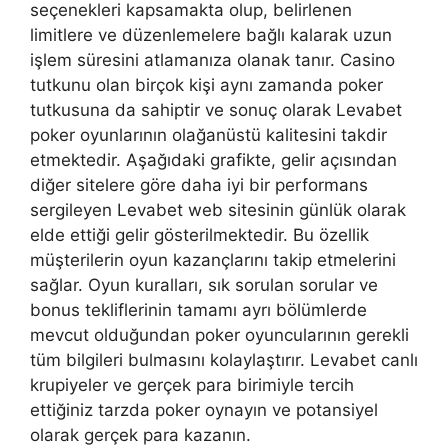
seçenekleri kapsamakta olup, belirlenen
limitlere ve düzenlemelere bağlı kalarak uzun
işlem süresini atlamanıza olanak tanır. Casino
tutkunu olan birçok kişi aynı zamanda poker
tutkusuna da sahiptir ve sonuç olarak Levabet
poker oyunlarının olağanüstü kalitesini takdir
etmektedir. Aşağıdaki grafikte, gelir açısından
diğer sitelere göre daha iyi bir performans
sergileyen Levabet web sitesinin günlük olarak
elde ettiği gelir gösterilmektedir. Bu özellik
müşterilerin oyun kazançlarını takip etmelerini
sağlar. Oyun kuralları, sık sorulan sorular ve
bonus tekliflerinin tamamı ayrı bölümlerde
mevcut olduğundan poker oyuncularının gerekli
tüm bilgileri bulmasını kolaylaştırır. Levabet canlı
krupiyeler ve gerçek para birimiyle tercih
ettiğiniz tarzda poker oynayın ve potansiyel
olarak gerçek para kazanın.