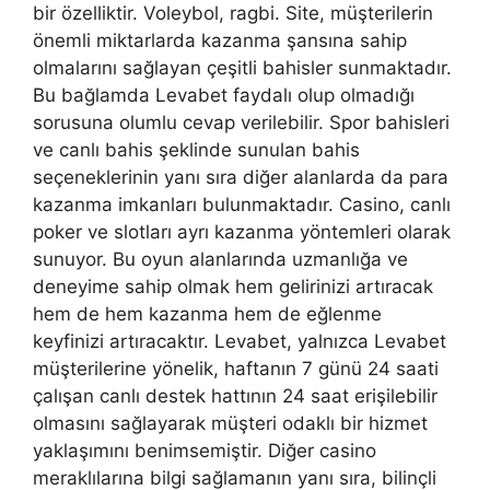
bir özelliktir. Voleybol, ragbi. Site, müşterilerin
önemli miktarlarda kazanma şansına sahip
olmalarını sağlayan çeşitli bahisler sunmaktadır.
Bu bağlamda Levabet faydalı olup olmadığı
sorusuna olumlu cevap verilebilir. Spor bahisleri
ve canlı bahis şeklinde sunulan bahis
seçeneklerinin yanı sıra diğer alanlarda da para
kazanma imkanları bulunmaktadır. Casino, canlı
poker ve slotları ayrı kazanma yöntemleri olarak
sunuyor. Bu oyun alanlarında uzmanlığa ve
deneyime sahip olmak hem gelirinizi artıracak
hem de hem kazanma hem de eğlenme
keyfinizi artıracaktır. Levabet, yalnızca Levabet
müşterilerine yönelik, haftanın 7 günü 24 saati
çalışan canlı destek hattının 24 saat erişilebilir
olmasını sağlayarak müşteri odaklı bir hizmet
yaklaşımını benimsemiştir. Diğer casino
meraklılarına bilgi sağlamanın yanı sıra, bilinçli