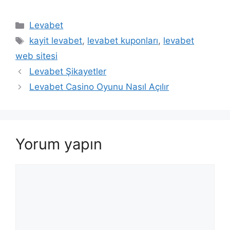
Kategoriler
Levabet
Etiketler
kayit levabet
,
levabet kuponları
,
levabet
web sitesi
Levabet Şikayetler
Levabet Casino Oyunu Nasıl Açılır
Yorum yapın
Yorum