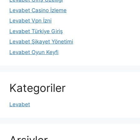
Levabet Casino İzleme
Levabet Vpn İzni
Levabet Türkiye Giriş
Levabet Şikayet Yönetimi
Levabet Oyun Keyfi
Kategoriler
Levabet
Arşivler