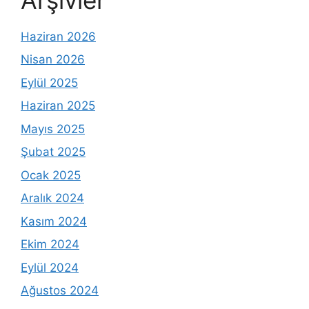
Haziran 2026
Nisan 2026
Eylül 2025
Haziran 2025
Mayıs 2025
Şubat 2025
Ocak 2025
Aralık 2024
Kasım 2024
Ekim 2024
Eylül 2024
Ağustos 2024