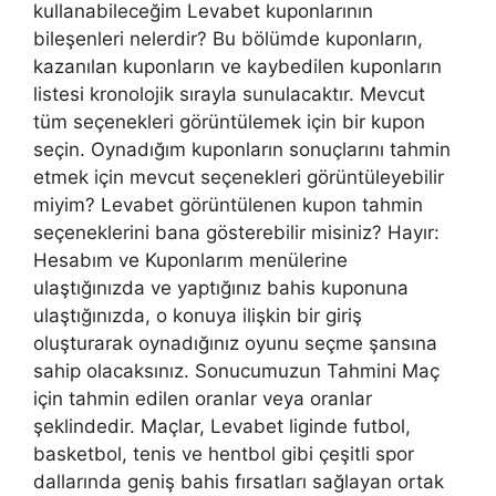
kullanabileceğim Levabet kuponlarının
bileşenleri nelerdir? Bu bölümde kuponların,
kazanılan kuponların ve kaybedilen kuponların
listesi kronolojik sırayla sunulacaktır. Mevcut
tüm seçenekleri görüntülemek için bir kupon
seçin. Oynadığım kuponların sonuçlarını tahmin
etmek için mevcut seçenekleri görüntüleyebilir
miyim? Levabet görüntülenen kupon tahmin
seçeneklerini bana gösterebilir misiniz? Hayır:
Hesabım ve Kuponlarım menülerine
ulaştığınızda ve yaptığınız bahis kuponuna
ulaştığınızda, o konuya ilişkin bir giriş
oluşturarak oynadığınız oyunu seçme şansına
sahip olacaksınız. Sonucumuzun Tahmini Maç
için tahmin edilen oranlar veya oranlar
şeklindedir. Maçlar, Levabet liginde futbol, ​​
basketbol, ​​tenis ve hentbol gibi çeşitli spor
dallarında geniş bahis fırsatları sağlayan ortak