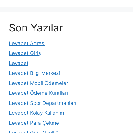
Son Yazılar
Levabet Adresi
Levabet Giriş
Levabet
Levabet Bilgi Merkezi
Levabet Mobil Ödemeler
Levabet Ödeme Kuralları
Levabet Spor Departmanları
Levabet Kolay Kullanım
Levabet Para Çekme
Levabet Giriş Özelliği