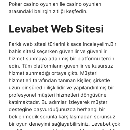
Poker casino oyunları ile casino oyunları
arasındaki belirgin zıtlığı keşfedin.
Levabet Web Sitesi
Farklı web sitesi türlerini kısaca inceleyelim.Bir
bahis sitesi seçerken güvenilir ve güvenilir
hizmet sunmaya adanmış bir platformu tercih
edin. Tüm platformların güvenilir ve kusursuz
hizmet sunmadığı ortaya çıktı. Müşteri
hizmetleri tarafından tanınan kişiler, şirketle
uzun bir süredir ilişkilidir ve yapılandırılmış bir
profesyonel müşteri hizmetleri döngüsüne
katılmaktadır. Bu adımları izleyerek müşteri
desteğine başvurduğunuzda herhangi bir
beklenmedik sorunla karşılaşmadan sorunsuz
bir oyun deneyimi sağlayabilirsiniz. Levabet çok