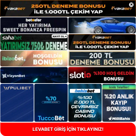
×
LEVABET GİRİŞ İÇİN TIKLAYINIZ!