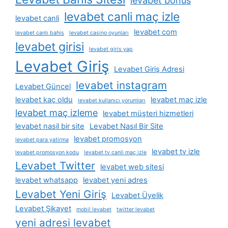
levabet bonus
levabet canli maç izle
levabet canli
levabet com
levabet canlı bahis
levabet casino oyunları
levabet girisi
levabet giris yap
Levabet Giriş
Levabet Giriş Adresi
levabet instagram
Levabet Güncel
levabet kaç oldu
levabet maç izle
levabet kullanıcı yorumları
levabet maç izleme
levabet müşteri hizmetleri
levabet nasil bir site
Levabet Nasıl Bir Site
levabet promosyon
levabet para yatirma
levabet tv izle
levabet promosyon kodu
levabet tv canli maç izle
Levabet Twitter
levabet web sitesi
levabet whatsapp
levabet yeni adres
Levabet Yeni Giriş
Levabet Üyelik
Levabet Şikayet
mobil levabet
twitter levabet
yeni adresi levabet