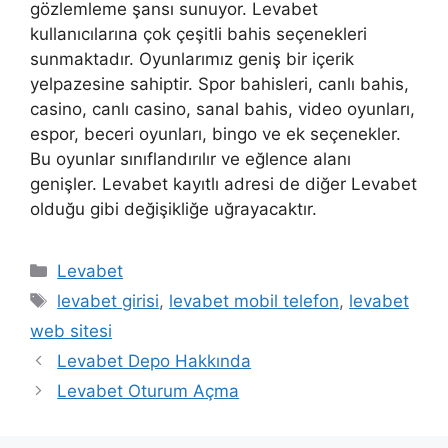
gözlemleme şansı sunuyor. Levabet
kullanıcılarına çok çeşitli bahis seçenekleri
sunmaktadır. Oyunlarımız geniş bir içerik
yelpazesine sahiptir. Spor bahisleri, canlı bahis,
casino, canlı casino, sanal bahis, video oyunları,
espor, beceri oyunları, bingo ve ek seçenekler.
Bu oyunlar sınıflandırılır ve eğlence alanı
genişler. Levabet kayıtlı adresi de diğer Levabet
olduğu gibi değişikliğe uğrayacaktır.
Kategoriler
Levabet
Etiketler
levabet girisi
,
levabet mobil telefon
,
levabet
web sitesi
Levabet Depo Hakkında
Levabet Oturum Açma