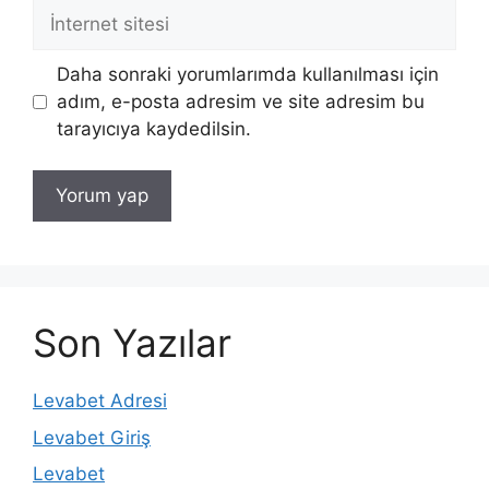
İnternet
sitesi
Daha sonraki yorumlarımda kullanılması için
adım, e-posta adresim ve site adresim bu
tarayıcıya kaydedilsin.
Son Yazılar
Levabet Adresi
Levabet Giriş
Levabet