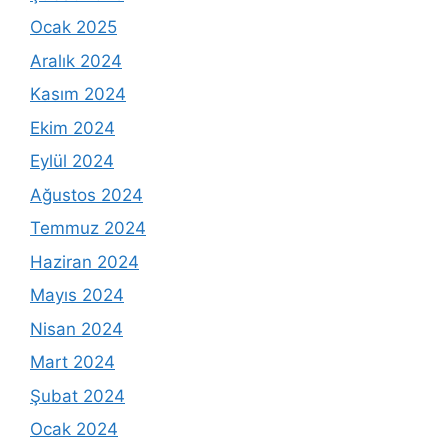
Ocak 2025
Aralık 2024
Kasım 2024
Ekim 2024
Eylül 2024
Ağustos 2024
Temmuz 2024
Haziran 2024
Mayıs 2024
Nisan 2024
Mart 2024
Şubat 2024
Ocak 2024