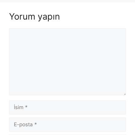
Yorum yapın
Yorum
İsim
E-
posta