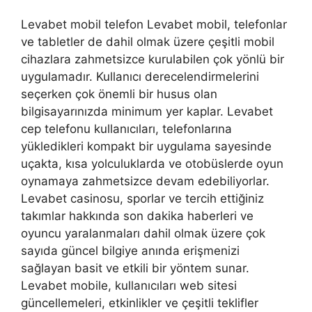
Levabet mobil telefon Levabet mobil, telefonlar
ve tabletler de dahil olmak üzere çeşitli mobil
cihazlara zahmetsizce kurulabilen çok yönlü bir
uygulamadır. Kullanıcı derecelendirmelerini
seçerken çok önemli bir husus olan
bilgisayarınızda minimum yer kaplar. Levabet
cep telefonu kullanıcıları, telefonlarına
yükledikleri kompakt bir uygulama sayesinde
uçakta, kısa yolculuklarda ve otobüslerde oyun
oynamaya zahmetsizce devam edebiliyorlar.
Levabet casinosu, sporlar ve tercih ettiğiniz
takımlar hakkında son dakika haberleri ve
oyuncu yaralanmaları dahil olmak üzere çok
sayıda güncel bilgiye anında erişmenizi
sağlayan basit ve etkili bir yöntem sunar.
Levabet mobile, kullanıcıları web sitesi
güncellemeleri, etkinlikler ve çeşitli teklifler