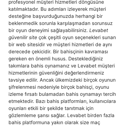
profesyonel müşteri hizmetleri döngüsüne
katılmaktadır. Bu adımları izleyerek müşteri
desteğine başvurduğunuzda herhangi bir
beklenmedik sorunla karşılaşmadan sorunsuz
bir oyun deneyimi sağlayabilirsiniz.
Levabet
güvenilir site
çok çeşitli oyun seçenekleri sunan
bir web sitesidir ve müşteri hizmetleri de aynı
derecede çekicidir. Bir bahisçinin kavraması
gereken en önemli husus. Desteklediğiniz
takımlara bahis oynamanız ve Levabet müşteri
hizmetlerinin güvenliğini değerlendirmeniz
tavsiye edilir. Ancak ülkemizdeki birçok oyunun
şifrelenmesi nedeniyle birçok bahisçi, oyunu
izleme fırsatı bulamadan bahis oynamayı tercih
etmektedir. Bazı bahis platformları, kullanıcılara
oyunları etkili bir şekilde tanıtmak için
gözlemleme şansı sağlar. Levabet birden fazla
bahis platformuna yakın olarak size maç