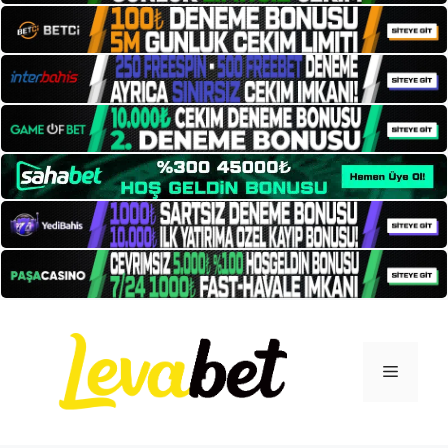
İçeriğe
atla
Menü