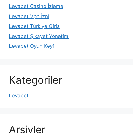
Levabet Casino İzleme
Levabet Vpn İzni
Levabet Türkiye Giriş
Levabet Şikayet Yönetimi
Levabet Oyun Keyfi
Kategoriler
Levabet
Arşivler