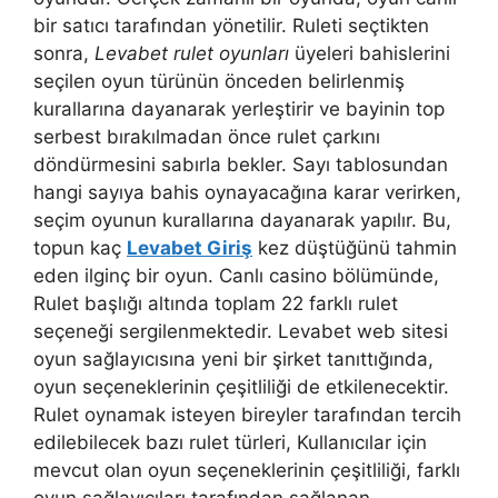
bir satıcı tarafından yönetilir. Ruleti seçtikten
sonra,
Levabet rulet oyunları
üyeleri bahislerini
seçilen oyun türünün önceden belirlenmiş
kurallarına dayanarak yerleştirir ve bayinin top
serbest bırakılmadan önce rulet çarkını
döndürmesini sabırla bekler. Sayı tablosundan
hangi sayıya bahis oynayacağına karar verirken,
seçim oyunun kurallarına dayanarak yapılır. Bu,
topun kaç
Levabet Giriş
kez düştüğünü tahmin
eden ilginç bir oyun. Canlı casino bölümünde,
Rulet başlığı altında toplam 22 farklı rulet
seçeneği sergilenmektedir. Levabet web sitesi
oyun sağlayıcısına yeni bir şirket tanıttığında,
oyun seçeneklerinin çeşitliliği de etkilenecektir.
Rulet oynamak isteyen bireyler tarafından tercih
edilebilecek bazı rulet türleri, Kullanıcılar için
mevcut olan oyun seçeneklerinin çeşitliliği, farklı
oyun sağlayıcıları tarafından sağlanan