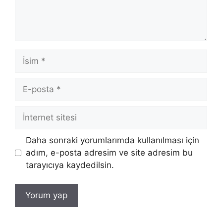
İsim
E-
posta
İnternet
sitesi
Daha sonraki yorumlarımda kullanılması için
adım, e-posta adresim ve site adresim bu
tarayıcıya kaydedilsin.