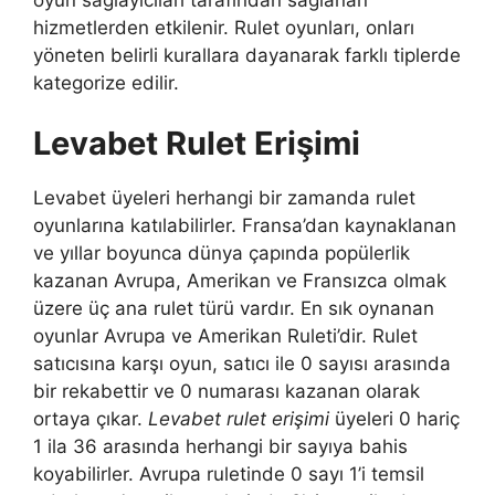
hizmetlerden etkilenir. Rulet oyunları, onları
yöneten belirli kurallara dayanarak farklı tiplerde
kategorize edilir.
Levabet Rulet Erişimi
Levabet üyeleri herhangi bir zamanda rulet
oyunlarına katılabilirler. Fransa’dan kaynaklanan
ve yıllar boyunca dünya çapında popülerlik
kazanan Avrupa, Amerikan ve Fransızca olmak
üzere üç ana rulet türü vardır. En sık oynanan
oyunlar Avrupa ve Amerikan Ruleti’dir. Rulet
satıcısına karşı oyun, satıcı ile 0 sayısı arasında
bir rekabettir ve 0 numarası kazanan olarak
ortaya çıkar.
Levabet rulet erişimi
üyeleri 0 hariç
1 ila 36 arasında herhangi bir sayıya bahis
koyabilirler. Avrupa ruletinde 0 sayı 1’i temsil