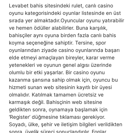
Levabet bahis sitesindeki rulet, canlı casino
oyunu kategorisindeki oyunlar listesinde en üst
sırada yer almaktadır.Oyuncular oyunu yatırabilir
ve hemen ödüller alabilirler. Buna karşılık,
bahisçiler aynı oyuna birden fazla canlı bahis
koyma seçeneğine sahiptir. Tersine, spor
oyunlarından ziyade casino oyunlarında başarı
elde etmeyi amaçlayan bireyler, karar verme
yetenekleri ve oyunun genel algısı üzerinde
olumlu bir etki yaşarlar. Bir casino oyunu
kazanma şansına sahip olmak için, oyuncu bu
hizmeti sunan web sitesinin kayıtlı bir üyesi
olmalıdır. Katılmak tamamen ücretsiz ve
karmaşık değil. Bahisçinin web sitesine
geldikten sonra, oynamaya başlamak için
‘Register’ düğmesine tıklaması gerekiyor.
Soyadı, ülke, şehir ve iletişim bilgileri verildikten
sonra, üyelik süreci sonuçlandırılır. Fonlar