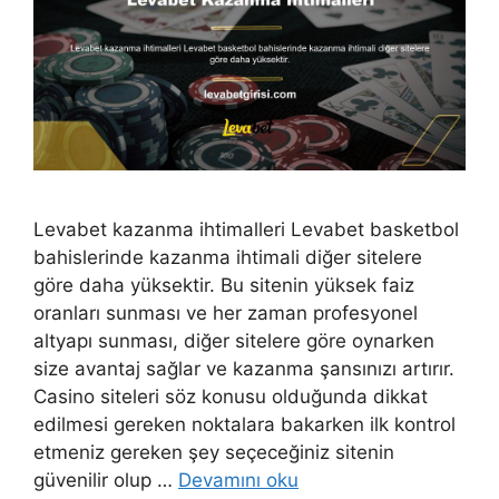
Levabet kazanma ihtimalleri Levabet basketbol
bahislerinde kazanma ihtimali diğer sitelere
göre daha yüksektir. Bu sitenin yüksek faiz
oranları sunması ve her zaman profesyonel
altyapı sunması, diğer sitelere göre oynarken
size avantaj sağlar ve kazanma şansınızı artırır.
Casino siteleri söz konusu olduğunda dikkat
edilmesi gereken noktalara bakarken ilk kontrol
etmeniz gereken şey seçeceğiniz sitenin
güvenilir olup …
Devamını oku