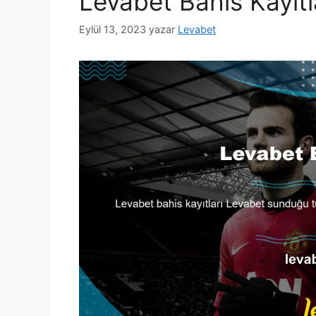
Levabet Bahis Kayıtl
Eylül 13, 2023
yazar
Levabet