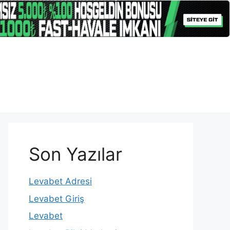
Son Yazılar
Levabet Adresi
Levabet Giriş
Levabet