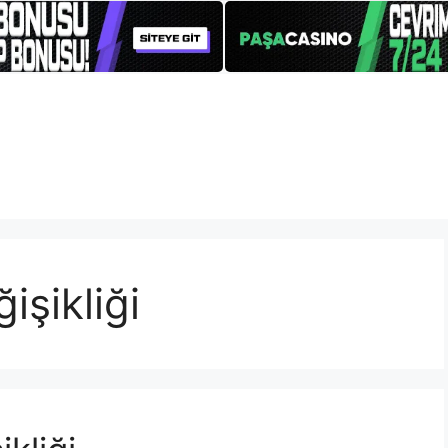
işikliği