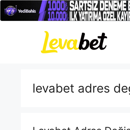
İçeriğe
atla
levabet adres değ