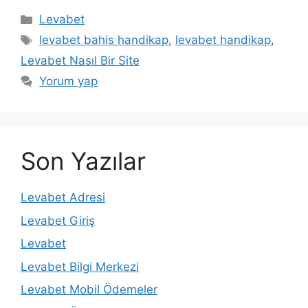
Kategoriler
Levabet
Etiketler
levabet bahis handikap
,
levabet handikap
,
Levabet Nasıl Bir Site
Yorum yap
Son Yazılar
Levabet Adresi
Levabet Giriş
Levabet
Levabet Bilgi Merkezi
Levabet Mobil Ödemeler