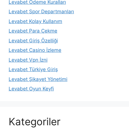
Levabet Ödeme Kuralları
Levabet Spor Departmanları
Levabet Kolay Kullanım
Levabet Para Çekme
Levabet Giriş Özelliği
Levabet Casino İzleme
Levabet Vpn İzni
Levabet Türkiye Giriş
Levabet Şikayet Yönetimi
Levabet Oyun Keyfi
Kategoriler