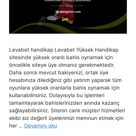
Levabet handikap Levabet Yüksek Handikap
sitesinde yüksek oranlı bahis oynamak için
öncelikle siteye üye olmanız gerekmektedir.
Daha sonra mevcut bakiyenizi, ortak üye
hesabınıza dilediğiniz gibi yatırım yaparak tüm
oyunlara yüksek oranlarla bahis oynamak için
kullanabilirsiniz. Dolayısıyla bu işlemleri
tamamlayarak bahislerinizden anında kazanç
sağlayabilirsiniz. Sitenin canlı müşteri hizmetleri
ekibi siz değerli üyelerimizi memnun etmek için
her …
Devamını oku