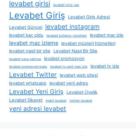
levabet girisi
levabet giris yap
Levabet Giriş
Levabet Giriş Adresi
levabet instagram
Levabet Güncel
levabet kaç oldu
levabet maç izle
levabet kullanıcı yorumları
levabet maç izleme
levabet müşteri hizmetleri
levabet nasil bir site
Levabet Nasıl Bir Site
levabet promosyon
levabet para yatirma
levabet tv izle
levabet promosyon kodu
levabet tv canli maç izle
Levabet Twitter
levabet web sitesi
levabet whatsapp
levabet yeni adres
Levabet Yeni Giriş
Levabet Üyelik
Levabet Şikayet
mobil levabet
twitter levabet
yeni adresi levabet