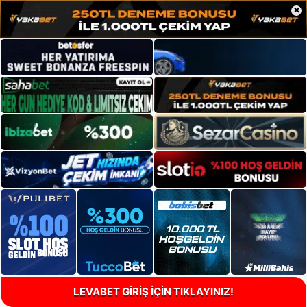
×
LEVABET GİRİŞ İÇİN TIKLAYINIZ!