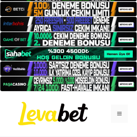
İçeriğe
atla
Menü