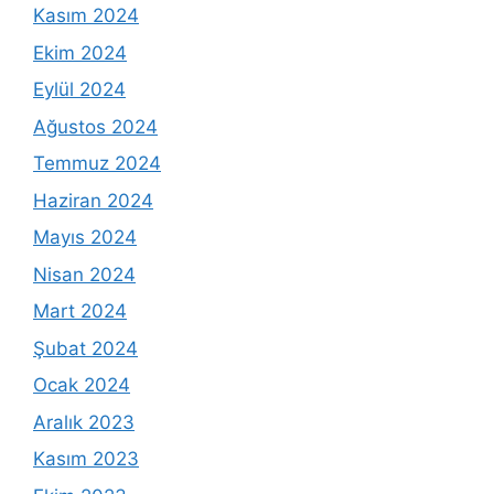
Kasım 2024
Ekim 2024
Eylül 2024
Ağustos 2024
Temmuz 2024
Haziran 2024
Mayıs 2024
Nisan 2024
Mart 2024
Şubat 2024
Ocak 2024
Aralık 2023
Kasım 2023