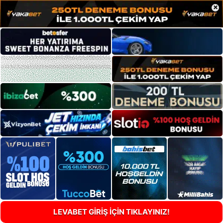
×
LEVABET GİRİŞ İÇİN TIKLAYINIZ!