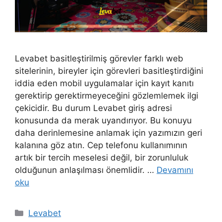
Levabet basitleştirilmiş görevler farklı web
sitelerinin, bireyler için görevleri basitleştirdiğini
iddia eden mobil uygulamalar için kayıt kanıtı
gerektirip gerektirmeyeceğini gözlemlemek ilgi
çekicidir. Bu durum Levabet giriş adresi
konusunda da merak uyandırıyor. Bu konuyu
daha derinlemesine anlamak için yazımızın geri
kalanına göz atın. Cep telefonu kullanımının
artık bir tercih meselesi değil, bir zorunluluk
olduğunun anlaşılması önemlidir. …
Devamını
oku
Kategoriler
Levabet