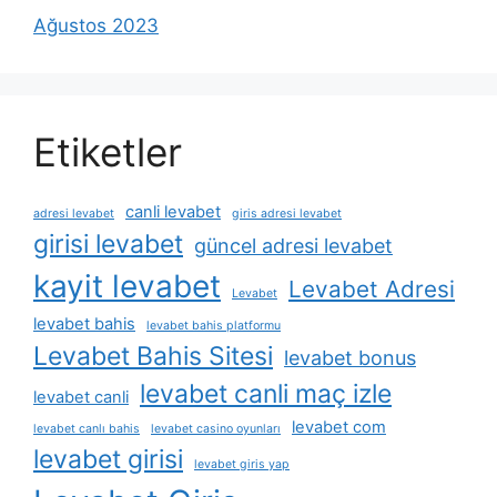
Ağustos 2023
Etiketler
canli levabet
adresi levabet
giris adresi levabet
girisi levabet
güncel adresi levabet
kayit levabet
Levabet Adresi
Levabet
levabet bahis
levabet bahis platformu
Levabet Bahis Sitesi
levabet bonus
levabet canli maç izle
levabet canli
levabet com
levabet canlı bahis
levabet casino oyunları
levabet girisi
levabet giris yap