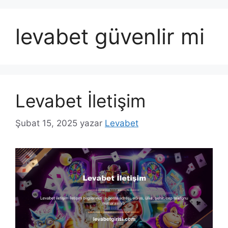
levabet güvenlir mi
Levabet İletişim
Şubat 15, 2025
yazar
Levabet