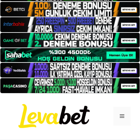
İçeriğe
atla
Menü