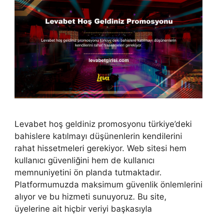
Levabet hoş geldiniz promosyonu türkiye’deki
bahislere katılmayı düşünenlerin kendilerini
rahat hissetmeleri gerekiyor. Web sitesi hem
kullanıcı güvenliğini hem de kullanıcı
memnuniyetini ön planda tutmaktadır.
Platformumuzda maksimum güvenlik önlemlerini
alıyor ve bu hizmeti sunuyoruz. Bu site,
üyelerine ait hiçbir veriyi başkasıyla