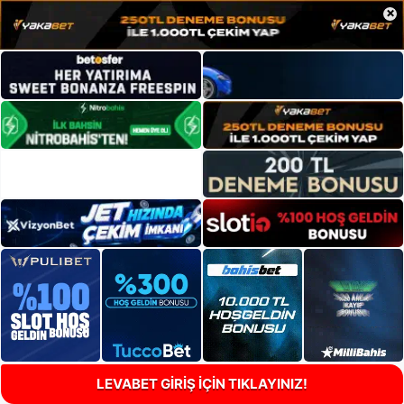
×
LEVABET GİRİŞ İÇİN TIKLAYINIZ!