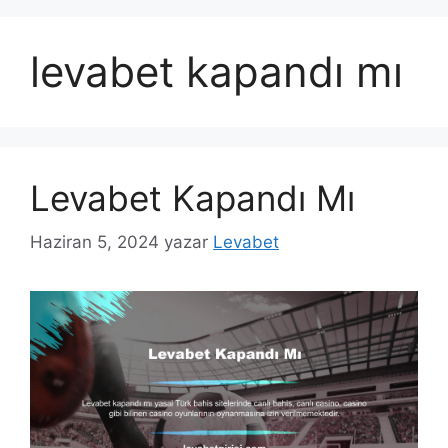
levabet kapandı mı
Levabet Kapandı Mı
Haziran 5, 2024
yazar
Levabet