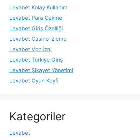
Levabet Kolay Kullanım
Levabet Para Çekme
Levabet Giriş Özelliği
Levabet Casino İzleme
Levabet Vpn İzni
Levabet Türkiye Giriş
Levabet Şikayet Yönetimi
Levabet Oyun Keyfi
Kategoriler
Levabet