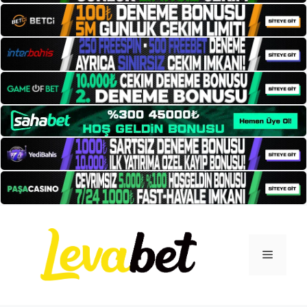
İçeriğe
atla
Menü