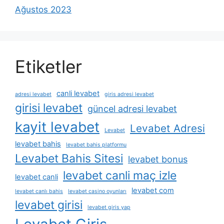
Ağustos 2023
Etiketler
canli levabet
adresi levabet
giris adresi levabet
girisi levabet
güncel adresi levabet
kayit levabet
Levabet Adresi
Levabet
levabet bahis
levabet bahis platformu
Levabet Bahis Sitesi
levabet bonus
levabet canli maç izle
levabet canli
levabet com
levabet canlı bahis
levabet casino oyunları
levabet girisi
levabet giris yap