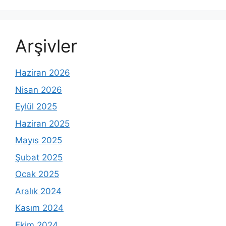
Arşivler
Haziran 2026
Nisan 2026
Eylül 2025
Haziran 2025
Mayıs 2025
Şubat 2025
Ocak 2025
Aralık 2024
Kasım 2024
Ekim 2024