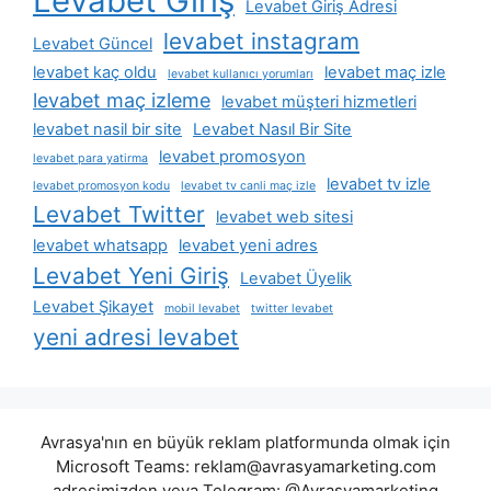
Levabet Giriş
Levabet Giriş Adresi
levabet instagram
Levabet Güncel
levabet kaç oldu
levabet maç izle
levabet kullanıcı yorumları
levabet maç izleme
levabet müşteri hizmetleri
levabet nasil bir site
Levabet Nasıl Bir Site
levabet promosyon
levabet para yatirma
levabet tv izle
levabet promosyon kodu
levabet tv canli maç izle
Levabet Twitter
levabet web sitesi
levabet whatsapp
levabet yeni adres
Levabet Yeni Giriş
Levabet Üyelik
Levabet Şikayet
mobil levabet
twitter levabet
yeni adresi levabet
Avrasya'nın en büyük reklam platformunda olmak için
Microsoft Teams:
reklam@avrasyamarketing.com
adresimizden veya Telegram: @Avrasyamarketing