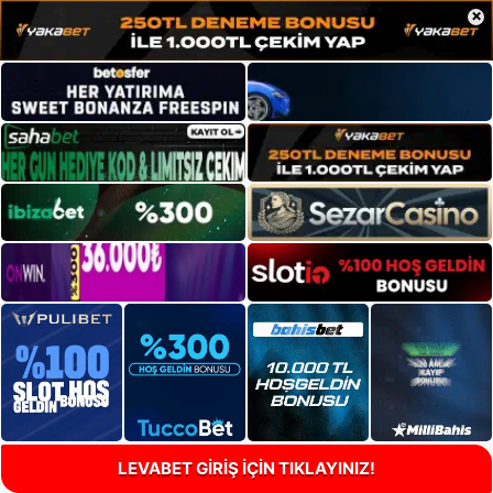
×
LEVABET GİRİŞ İÇİN TIKLAYINIZ!