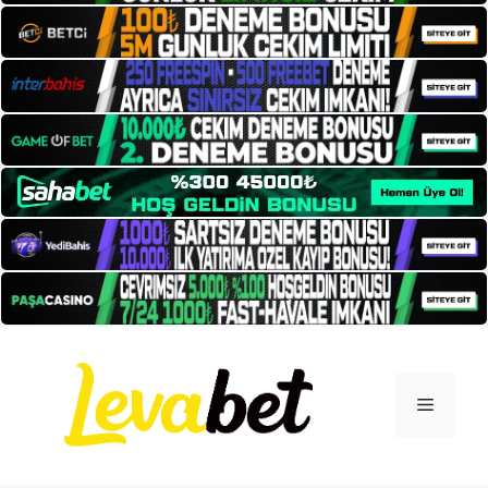
İçeriğe
atla
Menü