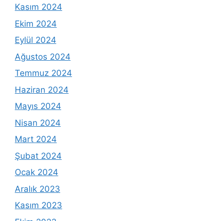
Kasım 2024
Ekim 2024
Eylül 2024
Ağustos 2024
Temmuz 2024
Haziran 2024
Mayıs 2024
Nisan 2024
Mart 2024
Şubat 2024
Ocak 2024
Aralık 2023
Kasım 2023