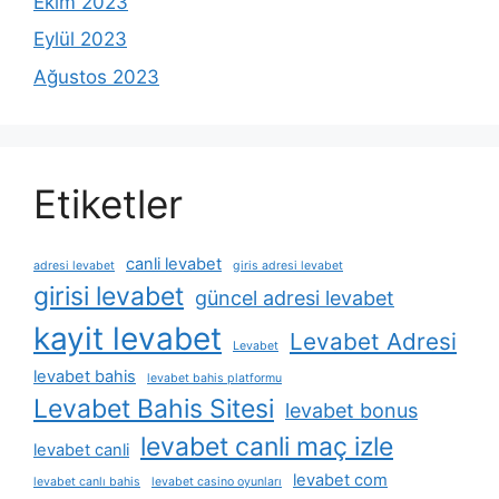
Ekim 2023
Eylül 2023
Ağustos 2023
Etiketler
canli levabet
adresi levabet
giris adresi levabet
girisi levabet
güncel adresi levabet
kayit levabet
Levabet Adresi
Levabet
levabet bahis
levabet bahis platformu
Levabet Bahis Sitesi
levabet bonus
levabet canli maç izle
levabet canli
levabet com
levabet canlı bahis
levabet casino oyunları