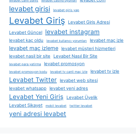
levabet canlı bahis
levabet casino oyunları
levabet girisi
levabet giris yap
Levabet Giriş
Levabet Giriş Adresi
levabet instagram
Levabet Güncel
levabet kaç oldu
levabet maç izle
levabet kullanıcı yorumları
levabet maç izleme
levabet müşteri hizmetleri
levabet nasil bir site
Levabet Nasıl Bir Site
levabet promosyon
levabet para yatirma
levabet tv izle
levabet promosyon kodu
levabet tv canli maç izle
Levabet Twitter
levabet web sitesi
levabet whatsapp
levabet yeni adres
Levabet Yeni Giriş
Levabet Üyelik
Levabet Şikayet
mobil levabet
twitter levabet
yeni adresi levabet