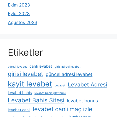
Ekim 2023
Eylül 2023
Ağustos 2023
Etiketler
canli levabet
adresi levabet
giris adresi levabet
girisi levabet
güncel adresi levabet
kayit levabet
Levabet Adresi
Levabet
levabet bahis
levabet bahis platformu
Levabet Bahis Sitesi
levabet bonus
levabet canli maç izle
levabet canli
levabet com