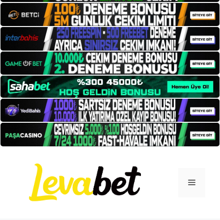
İçeriğe
atla
Menü