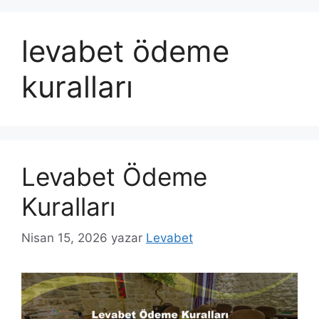
levabet ödeme
kuralları
Levabet Ödeme
Kuralları
Nisan 15, 2026
yazar
Levabet