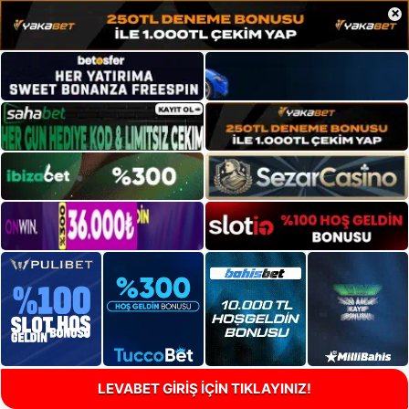
×
LEVABET GİRİŞ İÇİN TIKLAYINIZ!