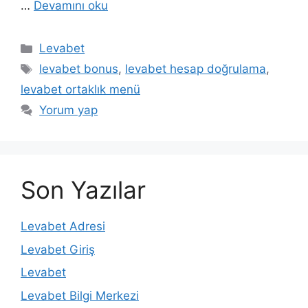
…
Devamını oku
Kategoriler
Levabet
Etiketler
levabet bonus
,
levabet hesap doğrulama
,
levabet ortaklık menü
Yorum yap
Son Yazılar
Levabet Adresi
Levabet Giriş
Levabet
Levabet Bilgi Merkezi