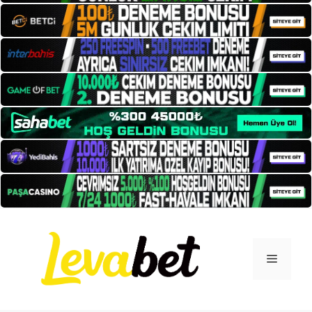
İçeriğe
atla
Menü