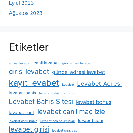
Eylül 2023
Ağustos 2023
Etiketler
canli levabet
adresi levabet
giris adresi levabet
girisi levabet
güncel adresi levabet
kayit levabet
Levabet Adresi
Levabet
levabet bahis
levabet bahis platformu
Levabet Bahis Sitesi
levabet bonus
levabet canli maç izle
levabet canli
levabet com
levabet canlı bahis
levabet casino oyunları
levabet girisi
levabet giris yap