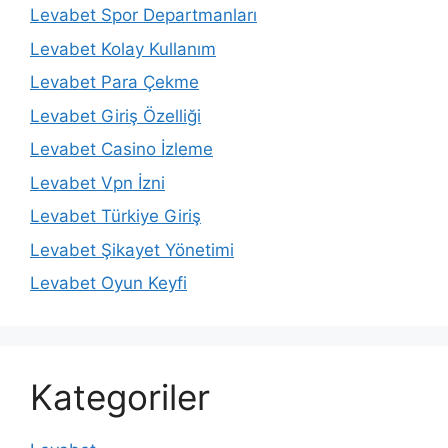
Levabet Spor Departmanları
Levabet Kolay Kullanım
Levabet Para Çekme
Levabet Giriş Özelliği
Levabet Casino İzleme
Levabet Vpn İzni
Levabet Türkiye Giriş
Levabet Şikayet Yönetimi
Levabet Oyun Keyfi
Kategoriler