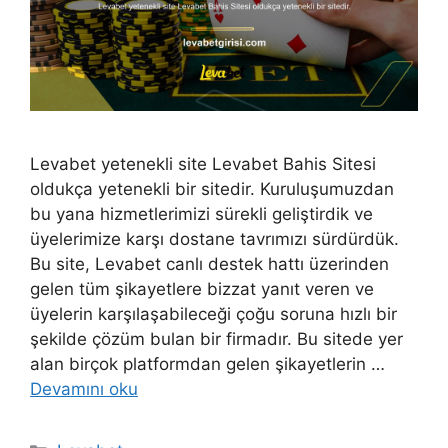
Levabet yetenekli site Levabet Bahis Sitesi
oldukça yetenekli bir sitedir. Kuruluşumuzdan
bu yana hizmetlerimizi sürekli geliştirdik ve
üyelerimize karşı dostane tavrımızı sürdürdük.
Bu site, Levabet canlı destek hattı üzerinden
gelen tüm şikayetlere bizzat yanıt veren ve
üyelerin karşılaşabileceği çoğu soruna hızlı bir
şekilde çözüm bulan bir firmadır. Bu sitede yer
alan birçok platformdan gelen şikayetlerin …
Devamını oku
Kategoriler